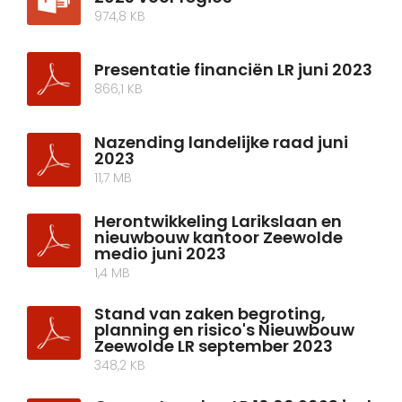
974,8 KB
Presentatie financiën LR juni 2023
866,1 KB
Nazending landelijke raad juni
2023
11,7 MB
Herontwikkeling Larikslaan en
nieuwbouw kantoor Zeewolde
medio juni 2023
1,4 MB
Stand van zaken begroting,
planning en risico's Nieuwbouw
Zeewolde LR september 2023
348,2 KB