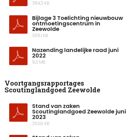
384,3 KB
Bijlage 3 Toelichting nieuwbouw
ontmoetingscentrum in
Zeewolde
309,1 KB
Nazending landelijke raad juni
2022
9,3 MB
Voortgangsrapportages
Scoutinglandgoed Zeewolde
Stand van zaken
Scoutinglandgoed Zeewolde juni
2023
253,6 KB