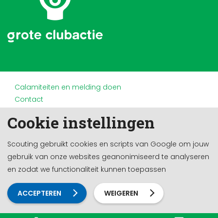
Calamiteiten en melding doen
Contact
Disclaimer
Cookie instellingen
Doneren en nalaten
Partners
Scouting gebruikt cookies en scripts van Google om jouw
Privacy
gebruik van onze websites geanonimiseerd te analyseren
Werken bij
en zodat we functionaliteit kunnen toepassen
Cookie-instellingen
Ontwikkeld door a&m impact
ACCEPTEREN
WEIGEREN