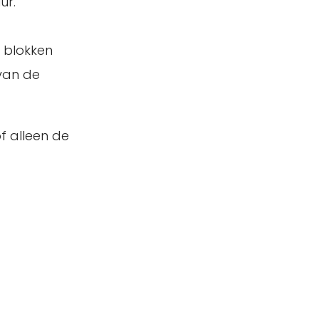
ur.
e blokken
 van de
of alleen de