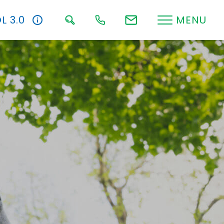
L 3.0
MENU