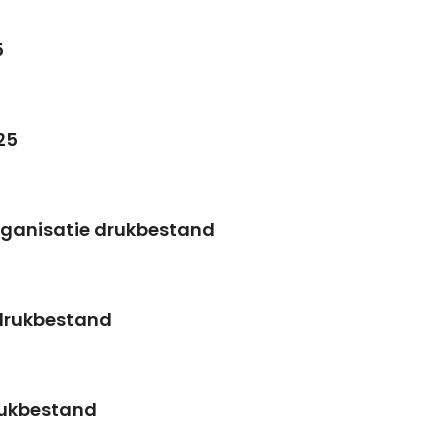
5
25
rganisatie drukbestand
 drukbestand
rukbestand