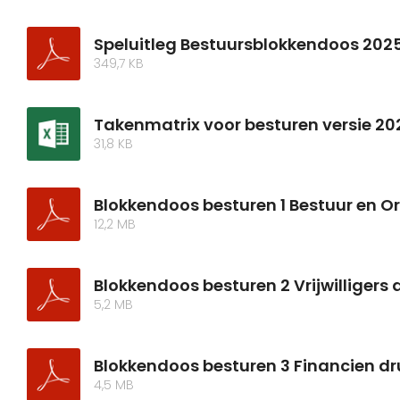
Speluitleg Bestuursblokkendoos 202
349,7 KB
Takenmatrix voor besturen versie 20
31,8 KB
Blokkendoos besturen 1 Bestuur en O
12,2 MB
Blokkendoos besturen 2 Vrijwilligers
5,2 MB
Blokkendoos besturen 3 Financien d
4,5 MB