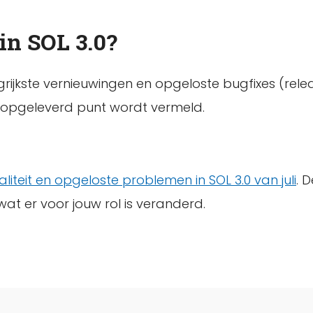
in SOL 3.0?
rijkste vernieuwingen en opgeloste bugfixes (rele
lk opgeleverd punt wordt vermeld.
liteit en opgeloste problemen in SOL 3.0 van juli
. D
at er voor jouw rol is veranderd.