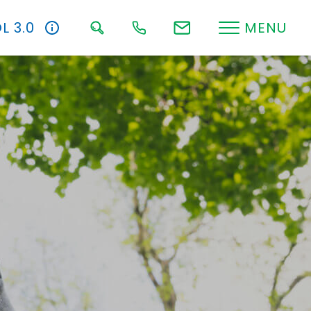
L 3.0
MENU