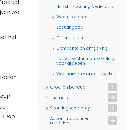
 Product
Huisstijl Scouting Nederland
ijven we
Website en mail
Scoutingapp
tot het
Calamiteiten
Gemeente en omgeving
Traject Bestuursontwikkeling
voor groepen
Webinar- en workshopweken
rdelen
Groei en behoud
 MVP
Thema's
 een
Scouting Academy
.0. We
Accommodatie en
materiaal