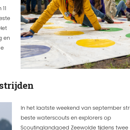
 11
este
Het
g en
de
strijden
In het laatste weekend van september str
beste waterscouts en explorers op
Scoutinglandgoed Zeewolde tijdens twee