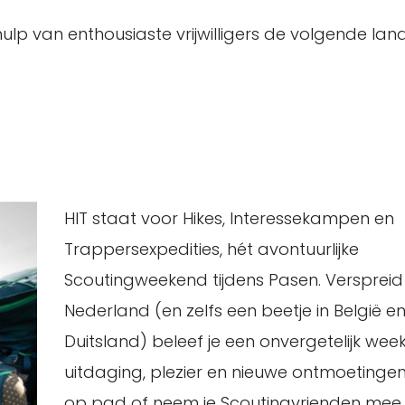
lp van enthousiaste vrijwilligers de volgende land
HIT staat voor Hikes, Interessekampen en
Trappersexpedities, hét avontuurlijke
Scoutingweekend tijdens Pasen. Verspreid
Nederland (en zelfs een beetje in België e
Duitsland) beleef je een onvergetelijk wee
uitdaging, plezier en nieuwe ontmoetingen
op pad of neem je Scoutingvrienden mee en