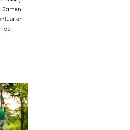
d. Samen
ntuur en
ar de