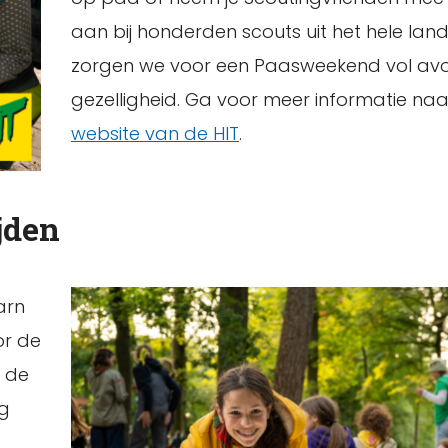
aan bij honderden scouts uit het hele lan
zorgen we voor een Paasweekend vol avo
gezelligheid. Ga voor meer informatie na
website van de HIT
.
jden
arn
or de
m de
eg