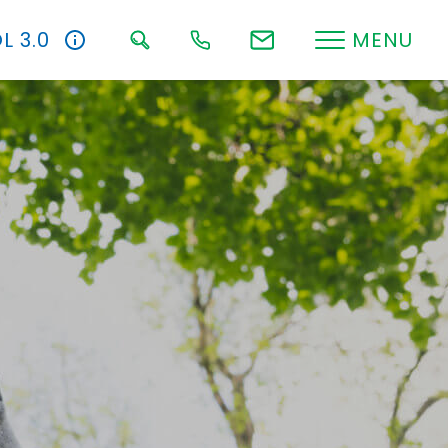
L 3.0
MENU