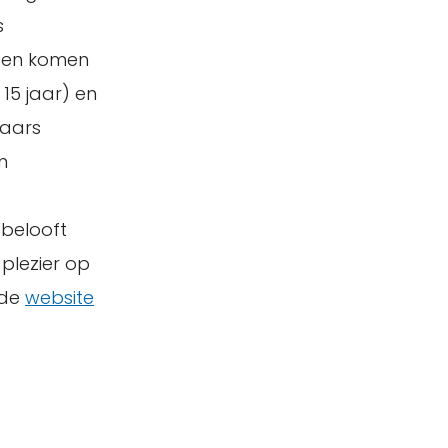
s
n en komen
 15 jaar) en
naars
n
 belooft
 plezier op
 de
website