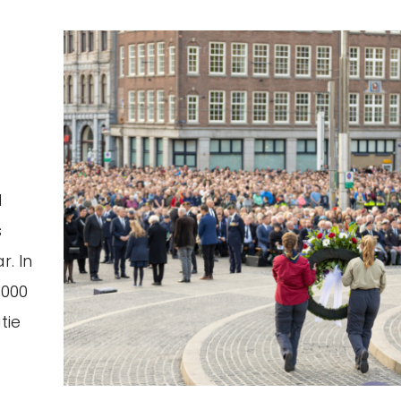
d
s
. In
.000
tie