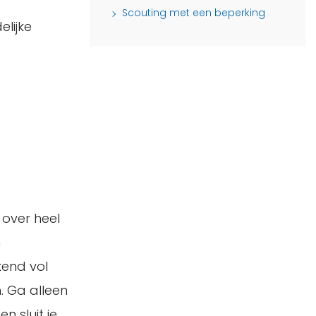
Scouting met een beperking
elijke
 over heel
n
kend vol
. Ga alleen
 sluit je