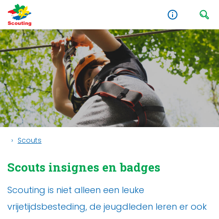
Scouts
Scouts insignes en badges
Scouting is niet alleen een leuke
vrijetijdsbesteding, de jeugdleden leren er ook