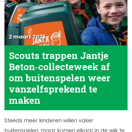
2 maart 2026
Scouts trappen Jantje
Beton‑collecteweek af
om buitenspelen weer
vanzelfsprekend te
maken
Steeds meer kinderen willen vaker
buitenspelen, maar komen elkaar in de wijk te