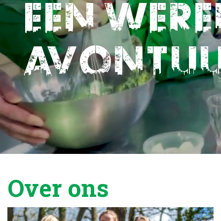
Een were
avontu
Over ons