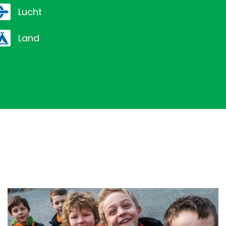
lucht
land