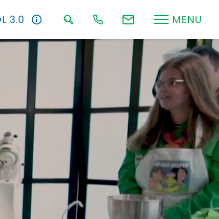
L 3.0
MENU