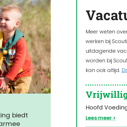
Vacat
Meer weten over 
werken bij Scou
uitdagende vacat
worden bij Scouti
kan ook altijd.
D
Vrijwilli
Hoofd Voeding
ing biedt
Lees meer
aarmee