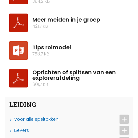
384,2 KB
Meer meiden in je groep
421,7 KB
Tips rolmodel
758,7 KB
Oprichten of splitsen van een
explorerafdeling
601,7 KB
LEIDING
Voor alle speltakken
Bevers