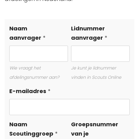
Leave
Naam
Lidnummer
this
aanvrager
aanvrager
field
blank
Wie vraagt het
Je kunt je lidnummer
afdelingsnummer aan?
vinden in Scouts Online
E-mailadres
Naam
Groepsnummer
Scoutinggroep
van je