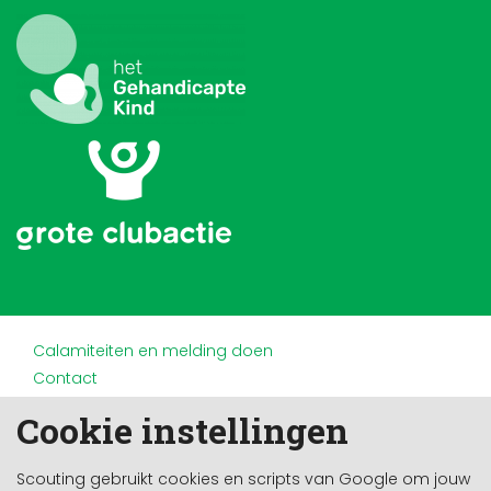
Calamiteiten en melding doen
Contact
Disclaimer
Cookie instellingen
Doneren en nalaten
Partners
Scouting gebruikt cookies en scripts van Google om jouw
Privacy