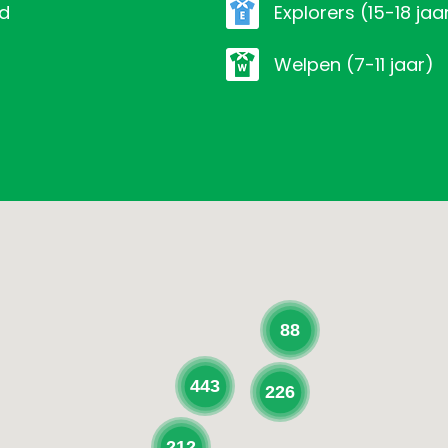
nd
explorers (15-18 jaa
welpen (7-11 jaar)
88
443
226
212