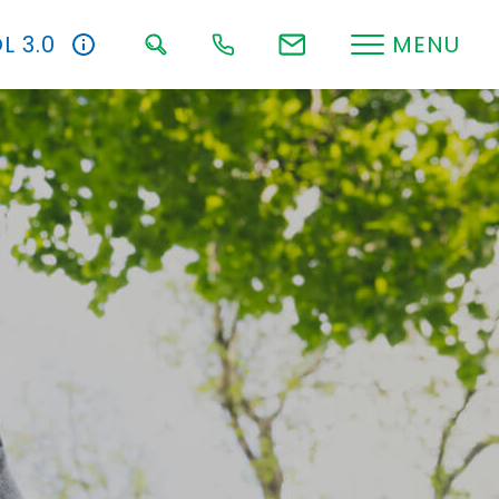
L 3.0
MENU