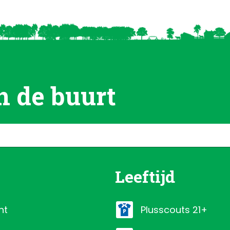
n de buurt
Leeftijd
ht
plusscouts 21+