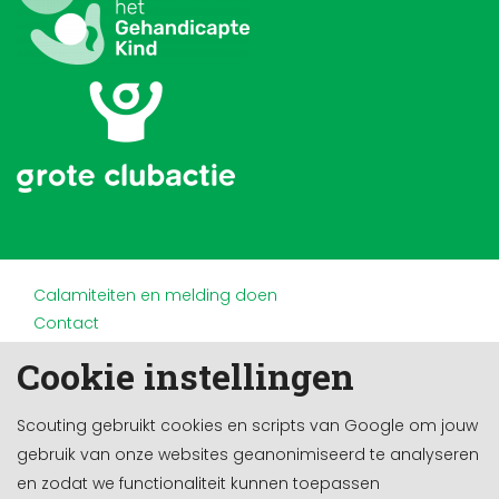
Calamiteiten en melding doen
Contact
Disclaimer
Cookie instellingen
Doneren en nalaten
Partners
Scouting gebruikt cookies en scripts van Google om jouw
Privacy
gebruik van onze websites geanonimiseerd te analyseren
Werken bij
en zodat we functionaliteit kunnen toepassen
Cookie-instellingen