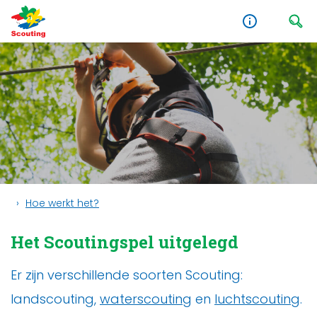
Hoe werkt het?
Het Scoutingspel uitgelegd
Er zijn verschillende soorten Scouting:
landscouting,
waterscouting
en
luchtscouting
.