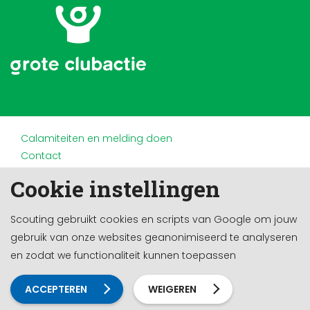
Calamiteiten en melding doen
Contact
Disclaimer
Cookie instellingen
Doneren en nalaten
Partners
Scouting gebruikt cookies en scripts van Google om jouw
Privacy
gebruik van onze websites geanonimiseerd te analyseren
Werken bij
en zodat we functionaliteit kunnen toepassen
Cookie-instellingen
Ontwikkeld door a&m impact
ACCEPTEREN
WEIGEREN