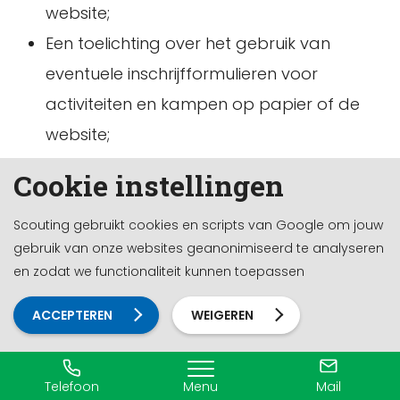
website;
Een toelichting over het gebruik van
eventuele inschrijfformulieren voor
activiteiten en kampen op papier of de
website;
Een toelichting over het gebruik van
Cookie instellingen
gezondheidsformulieren en/of registratie
van bijzondere persoonsgegevens;
Scouting gebruikt cookies en scripts van Google om jouw
gebruik van onze websites geanonimiseerd te analyseren
Een toelichting over het gebruik van
en zodat we functionaliteit kunnen toepassen
andere systemen dan Scouts Online en
bovengenoemd, bijvoorbeeld voor de
ACCEPTEREN
WEIGEREN
financiën, cookies op de website en een e-
mailnieuwsbrief;
Telefoon
Menu
Mail