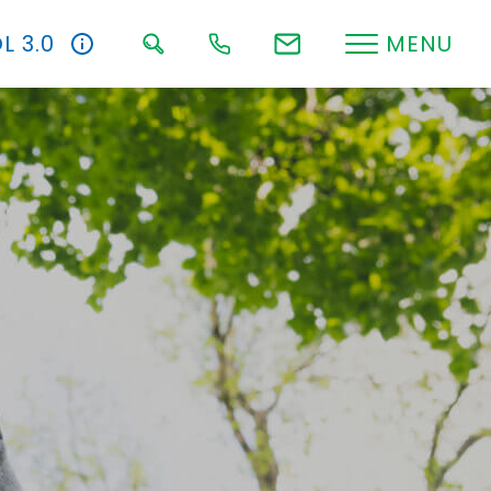
L 3.0
MENU