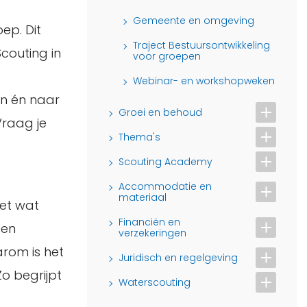
Gemeente en omgeving
ep. Dit
Traject Bestuursontwikkeling
couting in
voor groepen
Webinar- en workshopweken
en én naar
Groei en behoud
Vraag je
Thema's
Scouting Academy
Accommodatie en
materiaal
iet wat
Financiën en
sen
verzekeringen
arom is het
Juridisch en regelgeving
Zo begrijpt
Waterscouting