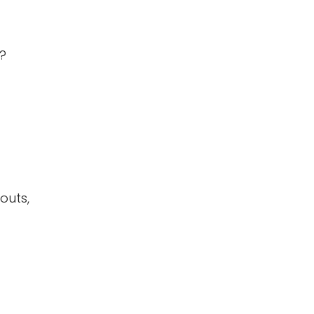
n?
outs,