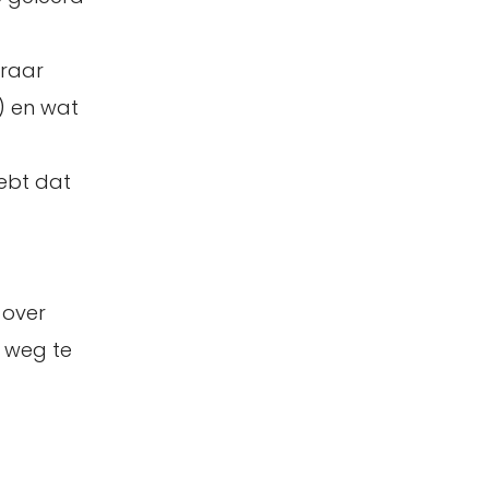
eraar
) en wat
hebt dat
 over
p weg te