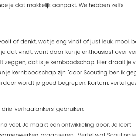
hoe je dat makkelijk aanpakt. We hebben zelfs
oelt of denkt, wat je eng vindt of juist leuk, mooi, b
je dat vindt, want daar kun je enthousiast over ver
lt zeggen, dat is je kernboodschap. Hier draait je 
an je kernboodschap zijn: 'door Scouting ben ik ge
ardoor wordt je goed begrepen. Kortom: vertel ge
 drie 'verhaalankers' gebruiken:
end veel. Je maakt een ontwikkeling door. Je leert
menwerken, organiseren... Vertel wat Scouting j