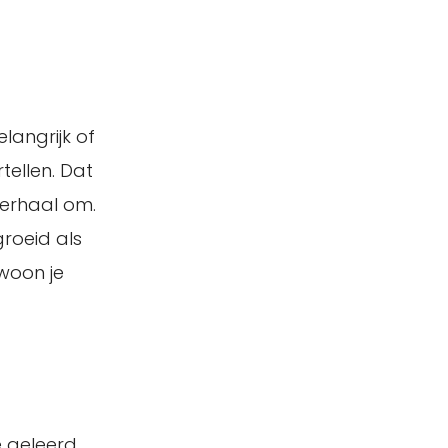
elangrijk of
tellen. Dat
verhaal om.
groeid als
woon je
e geleerd