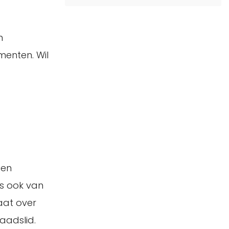
n
menten. Wil
 en
us ook van
raat over
aadslid.