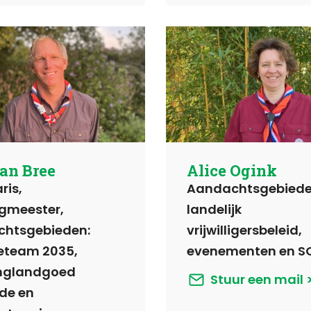
van Bree
Alice Ogink
ris,
Aandachtsgebiede
gmeester,
landelijk
htsgebieden:
vrijwilligersbeleid,
eteam 2035,
evenementen en SO
nglandgoed
Stuur een mail
de en