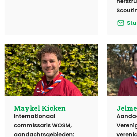
herstru
Scouti
Stu
Maykel Kicken
Jelme
Internationaal
Aandac
commissaris WOSM,
Verenig
aandachtsgebieden:
vereni