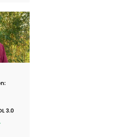
n:
L 3.0