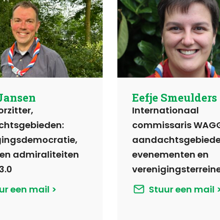
 Jansen
Eefje Smeulders
rzitter,
Internationaal
htsgebieden:
commissaris WAG
gingsdemocratie,
aandachtsgebiede
 en admiraliteiten
evenementen en
3.0
verenigingsterrein
ur een mail
Stuur een mail