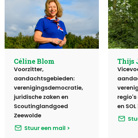
Céline Blom
Thijs
Voorzitter,
Vicevoo
aandachtsgebieden:
aandac
verenigingsdemocratie,
vereni
juridische zaken en
regio's
Scoutinglandgoed
en SOL 
Zeewolde
Stu
Stuur een mail