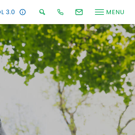
L 3.0
MENU