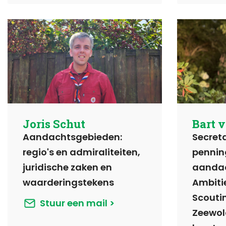
Joris Schut
Bart 
Aandachtsgebieden:
Secreta
regio's en admiraliteiten,
pennin
juridische zaken en
aandac
waarderingstekens
Ambiti
Scouti
Stuur een mail
Zeewol