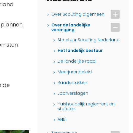
erland
Over Scouting algemeen
tplannen,
Over de landelijke
vereniging
Structuur Scouting Nederland
komsten
Het landelijk bestuur
De landelijke raad
Meerjarenbeleid
Raadsstukken
n de
Jaarverslagen
Huishoudelijk reglement en
statuten
ANBI
Terreinen en