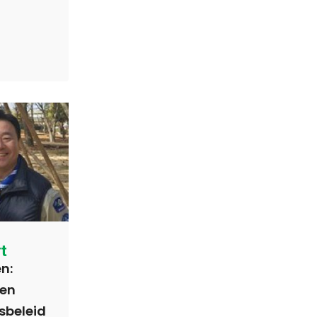
t
n:
 en
rsbeleid