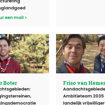
cturering
nglandgoed
ur een mail
r Boter
Friso van Hemer
htsgebieden:
Aandachtsgebiede
ingsterreinen,
Ambitieteam 2035
gingsdemocratie
landelijk vrijwillige