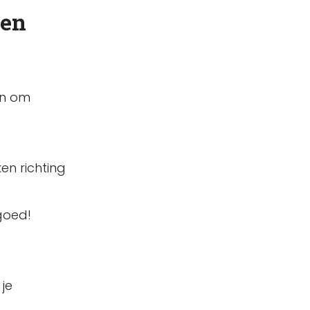
 en
en om
en richting
goed!
 je