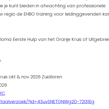
 die je kunt bieden in afwachting van professionele
 jouw regio de EHBO training voor leidinggevenden k
ploma Eerste Hulp van het Oranje Kruis of Uitgebre
.
ruis okt & nov 2026 Zuidlaren
026
EtC
betaalverzoek/?id=43uvSNETQNWg2D-72l31Eg