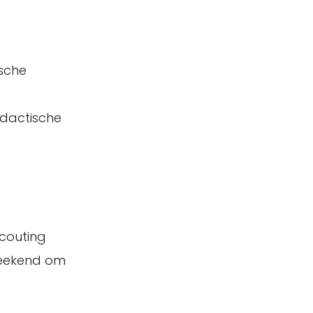
ische
didactische
Scouting
weekend om