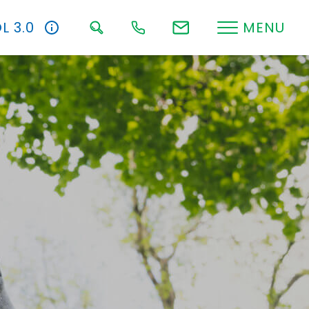
L 3.0
MENU