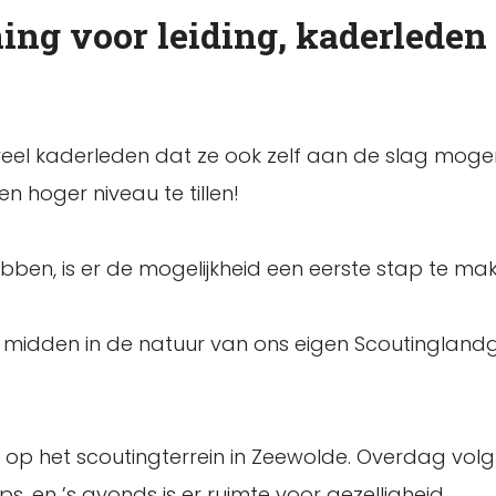
ing voor leiding, kaderleden
r veel kaderleden dat ze ook zelf aan de slag mog
 hoger niveau te tillen!
ben, is er de mogelijkheid een eerste stap te mak
d midden in de natuur van ons eigen Scoutingland
e op het scoutingterrein in Zeewolde. Overdag volg
, en ’s avonds is er ruimte voor gezelligheid.