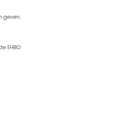
an geven.
ide EHBO