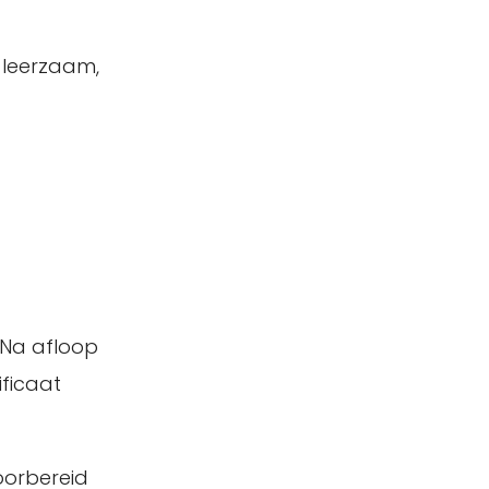
n leerzaam,
. Na afloop
ficaat
voorbereid