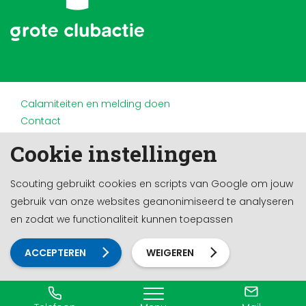
Calamiteiten en melding doen
Contact
Disclaimer
Cookie instellingen
Doneren en nalaten
Partners
Scouting gebruikt cookies en scripts van Google om jouw
Privacy
gebruik van onze websites geanonimiseerd te analyseren
Werken bij
en zodat we functionaliteit kunnen toepassen
Cookie-instellingen
Ontwikkeld door a&m impact
ACCEPTEREN
WEIGEREN