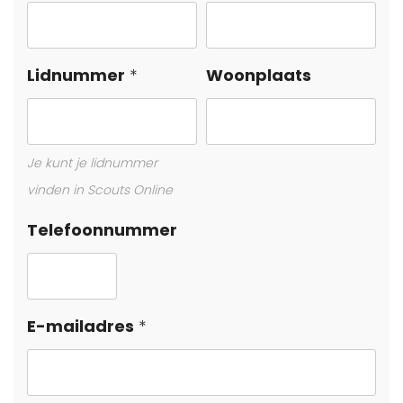
this
field
blank
Lidnummer
Woonplaats
Je kunt je lidnummer
vinden in Scouts Online
Telefoonnummer
E-mailadres