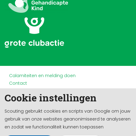
Calamiteiten en melding doen
Contact
Disclaimer
Cookie instellingen
Doneren en nalaten
Partners
Scouting gebruikt cookies en scripts van Google om jouw
Privacy
gebruik van onze websites geanonimiseerd te analyseren
Werken bij
en zodat we functionaliteit kunnen toepassen
Cookie-instellingen