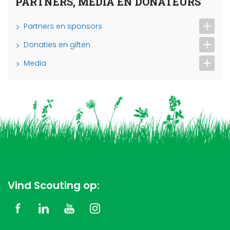
PARTNERS, MEDIA EN DONATEURS
Partners en sponsors
Donaties en giften
Media
Vind Scouting op: