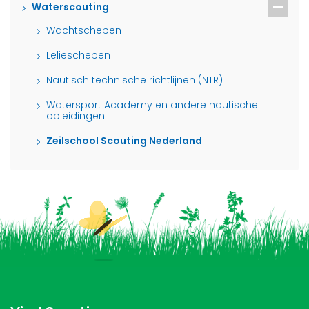
Waterscouting
Wachtschepen
Lelieschepen
Nautisch technische richtlijnen (NTR)
Watersport Academy en andere nautische
opleidingen
Zeilschool Scouting Nederland