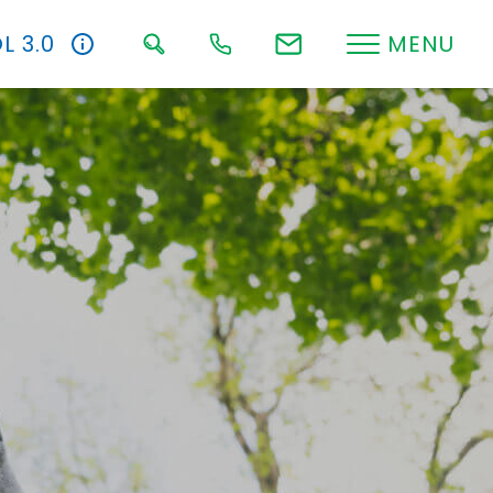
L 3.0
MENU