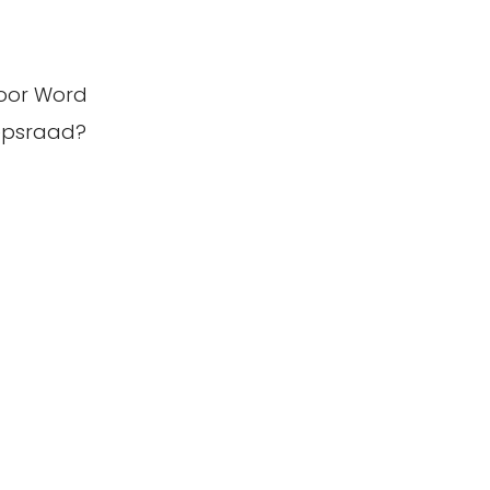
voor Word
oepsraad?