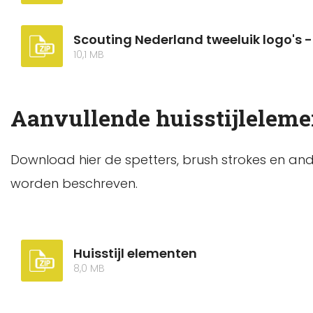
Scouting Nederland tweeluik logo's - 
10,1 MB
Aanvullende huisstijlelem
Download hier de spetters, brush strokes en ande
worden beschreven.
Huisstijl elementen
8,0 MB