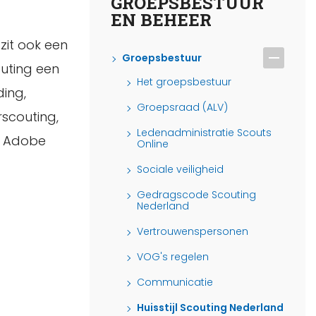
GROEPSBESTUUR
EN BEHEER
 zit ook een
Groepsbestuur
outing een
Het groepsbestuur
ding,
Groepsraad (ALV)
scouting,
Ledenadministratie Scouts
in Adobe
Online
Sociale veiligheid
Gedragscode Scouting
Nederland
Vertrouwenspersonen
VOG's regelen
Communicatie
Huisstijl Scouting Nederland