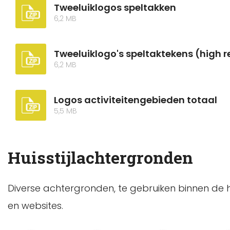
Tweeluiklogos speltakken
6,2 MB
Tweeluiklogo's speltaktekens (high r
6,2 MB
Logos activiteitengebieden totaal
5,5 MB
Huisstijlachtergronden
Diverse achtergronden, te gebruiken binnen de hu
en websites.