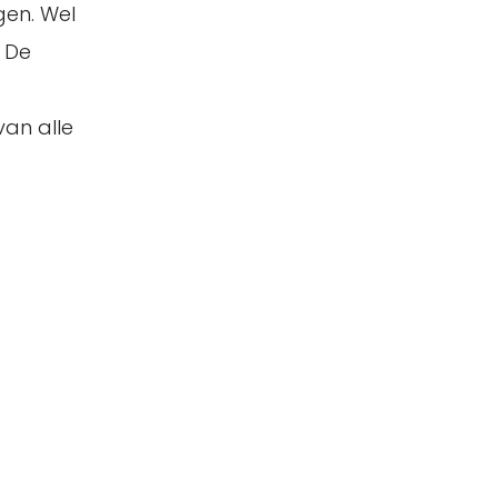
gen. Wel
! De
an alle