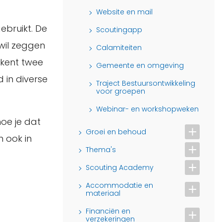
Website en mail
ebruikt. De
Scoutingapp
wil zeggen
Calamiteiten
 kent twee
Gemeente en omgeving
 in diverse
Traject Bestuursontwikkeling
voor groepen
Webinar- en workshopweken
hoe je dat
Groei en behoud
n ook in
Thema's
Scouting Academy
Accommodatie en
materiaal
Financiën en
verzekeringen