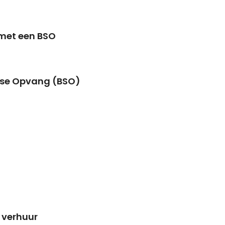
 met een BSO
lse Opvang (BSO)
 verhuur