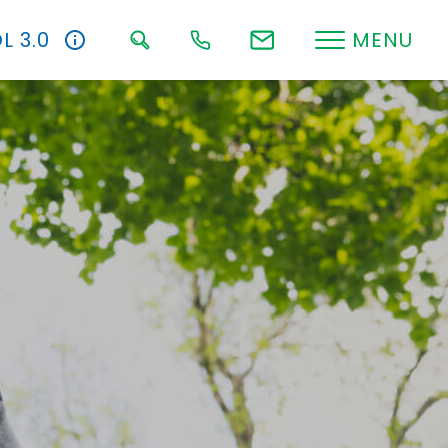
L 3.0
MENU