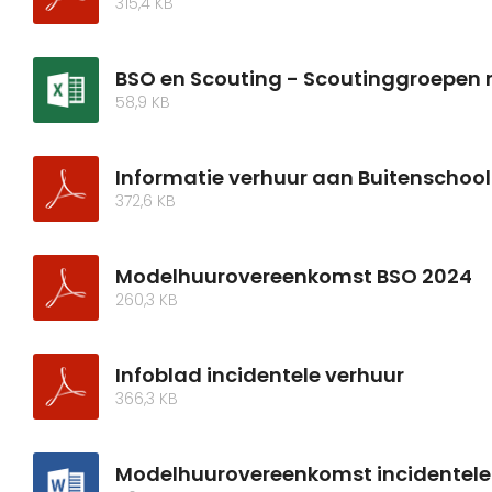
315,4 KB
BSO en Scouting - Scoutinggroepen
58,9 KB
Informatie verhuur aan Buitenschoo
372,6 KB
Modelhuurovereenkomst BSO 2024
260,3 KB
Infoblad incidentele verhuur
366,3 KB
Modelhuurovereenkomst incidentele