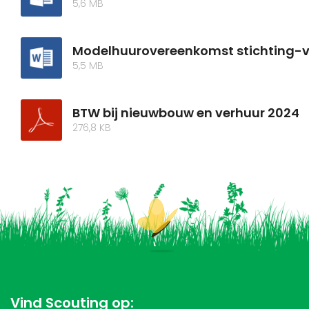
5,6 MB
Modelhuurovereenkomst stichting-v
5,5 MB
BTW bij nieuwbouw en verhuur 2024
276,8 KB
Vind Scouting op: