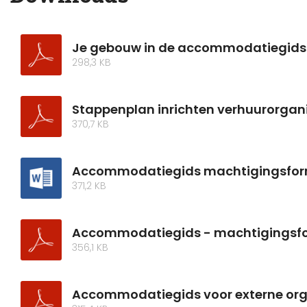
Je gebouw in de accommodatiegids
298,3 KB
Stappenplan inrichten verhuurorgani
370,7 KB
Accommodatiegids machtigingsfor
371,2 KB
Accommodatiegids - machtigingsfor
356,1 KB
Accommodatiegids voor externe org