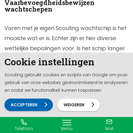
Vaarbevoegdheidsbewijzen
wachtschepen
Varen met je eigen Scouting wachtschip is het
mooiste wat er is. Echter zijn er hier diverse
wettelijke bepalingen voor. Is het schip langer
dan 20 meter of de blokmaat (L x B x
Cookie instellingen
diepgang) 100 m3 of groter, dan moet het
Scouting gebruikt cookies en scripts van Google om jouw
schip gecertificeerd zijn. Ook Scouting stelt
gebruik van onze websites geanonimiseerd te analyseren
eisen aan het schip als er met leden gevaren
en zodat we functionaliteit kunnen toepassen
gaat worden, het certificaat Scouting
ACCEPTEREN
WEIGEREN
wachtschepen. Ook wordt er een
vaarbevoegdheidsdocument verlangd
afhankelijk van de lengte van het schip. Bij een
Telefoon
Menu
Mail