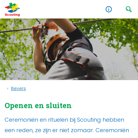
Bevers
Openen en sluiten
Ceremoniën en rituelen bij Scouting hebben
een reden, ze zijn er niet zomaar. Ceremoniën