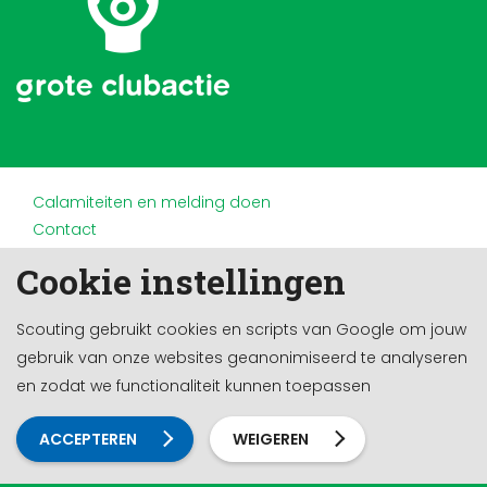
Calamiteiten en melding doen
Contact
Disclaimer
Cookie instellingen
Doneren en nalaten
Partners
Scouting gebruikt cookies en scripts van Google om jouw
Privacy
gebruik van onze websites geanonimiseerd te analyseren
Werken bij
en zodat we functionaliteit kunnen toepassen
Cookie-instellingen
Ontwikkeld door a&m impact
ACCEPTEREN
WEIGEREN