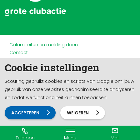
Calamiteiten en melding doen
Contact
Disclaimer
Cookie instellingen
Doneren en nalaten
Partners
Scouting gebruikt cookies en scripts van Google om jouw
Privacy
gebruik van onze websites geanonimiseerd te analyseren
Werken bij
en zodat we functionaliteit kunnen toepassen
Cookie-instellingen
Ontwikkeld door a&m impact
ACCEPTEREN
WEIGEREN
Telefoon
Menu
Mail