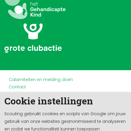
Calamiteiten en melding doen
Contact
Disclaimer
Cookie instellingen
Doneren en nalaten
Partners
Scouting gebruikt cookies en scripts van Google om jouw
Privacy
gebruik van onze websites geanonimiseerd te analyseren
Werken bij
en zodat we functionaliteit kunnen toepassen
Cookie-instellingen