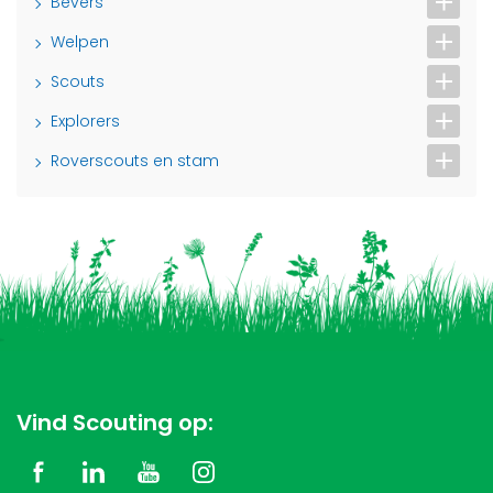
Bevers
Welpen
Scouts
Explorers
Roverscouts en stam
Vind Scouting op: