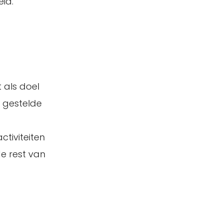
id.
 als doel
f gestelde
tiviteiten
de rest van