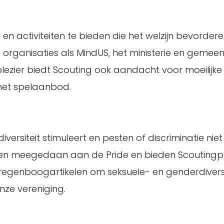
 activiteiten te bieden die het welzijn bevorderen.
organisaties als MindUS, het ministerie en gemee
st plezier biedt Scouting ook aandacht voor moeilijk
het spelaanbod.
versiteit stimuleert en pesten of discriminatie niet
ebben meegedaan aan de Pride en bieden Scouting
egenboogartikelen om seksuele- en genderdiversi
ze vereniging.