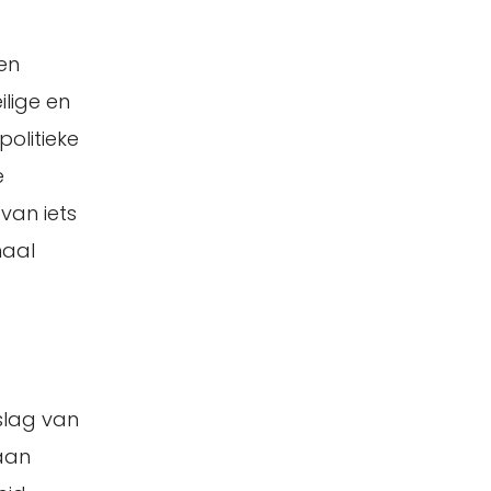
en
lige en
olitieke
e
 van iets
maal
slag van
 aan