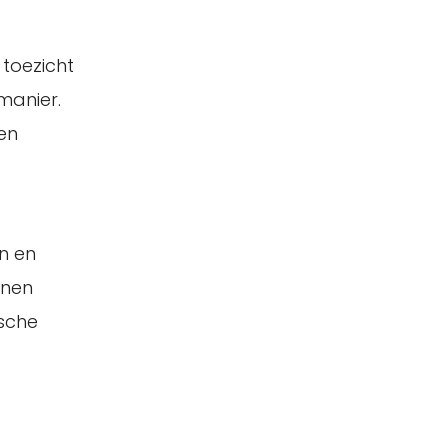
 toezicht
manier.
en
n en
nnen
ische