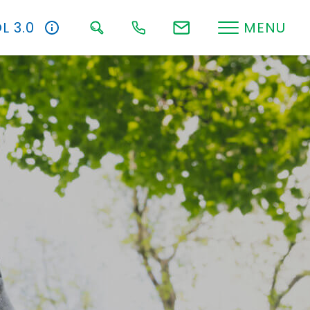
L 3.0
MENU