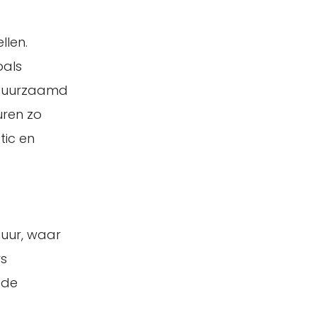
llen.
oals
rduurzaamd
ren zo
tic en
tuur, waar
rs
 de