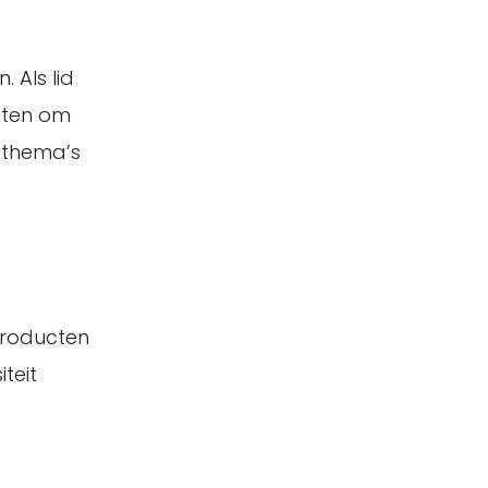
 Als lid
nten om
e thema’s
producten
teit