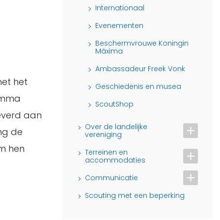
Internationaal
Evenementen
Beschermvrouwe Koningin
Máxima
Ambassadeur Freek Vonk
met het
Geschiedenis en musea
ramma
ScoutShop
leverd aan
Over de landelijke
ing de
vereniging
om hen
Terreinen en
accommodaties
Communicatie
Scouting met een beperking