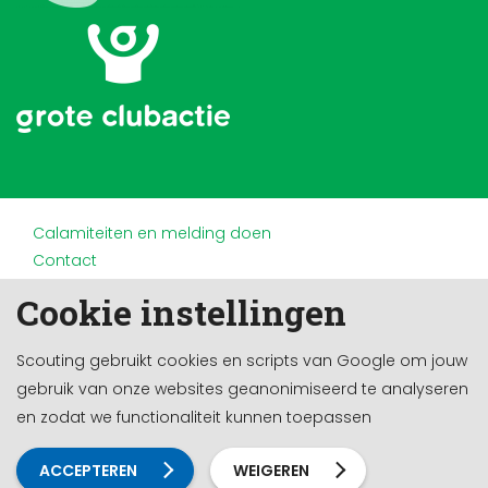
Calamiteiten en melding doen
Contact
Disclaimer
Cookie instellingen
Doneren en nalaten
Partners
Scouting gebruikt cookies en scripts van Google om jouw
Privacy
gebruik van onze websites geanonimiseerd te analyseren
Werken bij
en zodat we functionaliteit kunnen toepassen
Cookie-instellingen
Ontwikkeld door a&m impact
ACCEPTEREN
WEIGEREN