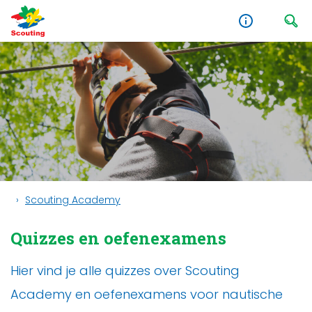
Scouting Academy
Quizzes en oefenexamens
Hier vind je alle quizzes over Scouting
Academy en oefenexamens voor nautische