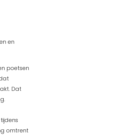
ken en
den poetsen
 dat
akt. Dat
g.
tijdens
ing omtrent