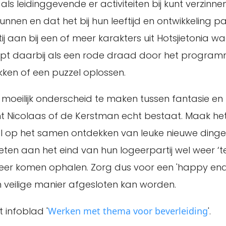
 als leidinggevende er activiteiten bij kunt verzinn
unnen en dat het bij hun leeftijd en ontwikkeling pas
ij aan bij een of meer karakters uit Hotsjietonia w
opt daarbij als een rode draad door het progra
ken of een puzzel oplossen.
 moeilijk onderscheid te maken tussen fantasie en
Sint Nicolaas of de Kerstman echt bestaat. Maak h
ral op het samen ontdekken van leuke nieuwe dinge
eten aan het eind van hun logeerpartij wel weer ‘t
 komen ophalen. Zorg dus voor een 'happy end'
 veilige manier afgesloten kan worden.
t infoblad '
Werken met thema voor beverleiding
'.