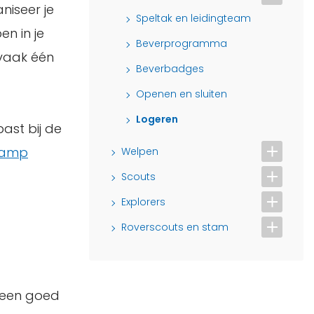
niseer je
Speltak en leidingteam
en in je
Beverprogramma
 vaak één
Beverbadges
Openen en sluiten
Logeren
past bij de
 kamp
Welpen
Scouts
Explorers
Roverscouts en stam
t een goed