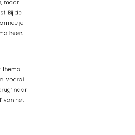
en, maar
t. Bij de
aarmee je
mma heen.
et thema
n. Vooral
erug’ naar
 van het