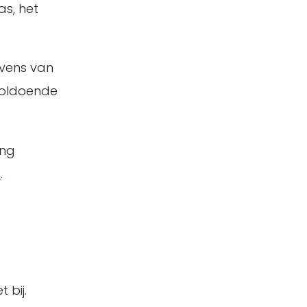
as, het
vens van
voldoende
ing
n
.
t bij.