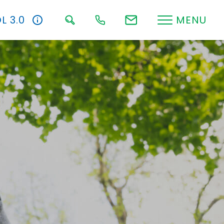
L 3.0
MENU