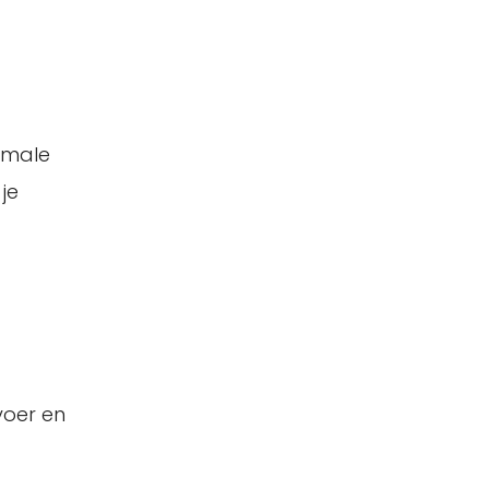
rmale
je
voer en