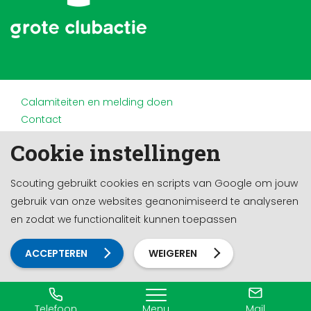
Calamiteiten en melding doen
Contact
Disclaimer
Cookie instellingen
Doneren en nalaten
Partners
Scouting gebruikt cookies en scripts van Google om jouw
Privacy
gebruik van onze websites geanonimiseerd te analyseren
Werken bij
en zodat we functionaliteit kunnen toepassen
Cookie-instellingen
Ontwikkeld door a&m impact
ACCEPTEREN
WEIGEREN
Telefoon
Menu
Mail