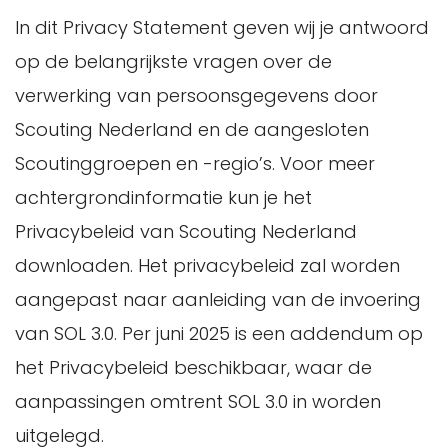
het opslaan van voorkeuren, zoals de
opgehaald. Of als je een nieuwe functie
In dit Privacy Statement geven wij je antwoord
taal, locatie, het gewenste aantal te
krijgt binnen een andere aangesloten
op de belangrijkste vragen over de
tonen zoekresultaten, etc.
Scoutingorganisatie, dan kan de
verwerking van persoonsgegevens door
het uitlezen van je browserinstellingen
ledenadministratie van dit onderdeel je
Scouting Nederland en de aangesloten
om onze website optimaal op je
gegevens ophalen, zodat je deze niet
Scoutinggroepen en -regio’s. Voor meer
beeldscherm te kunnen weergeven
opnieuw hoeft in te voeren. Scouting kan
achtergrondinformatie kun je het
het onthouden van je winkelwagentje
en mag geen gegevens uitwisselen met
Privacybeleid van Scouting Nederland
en/of verlanglijstje in de webshop
externe partijen.
downloaden. Het privacybeleid zal worden
het opsporen van misbruik van onze
aangepast naar aanleiding van de invoering
website en diensten, door bijvoorbeeld
Gegevens gerelateerd aan je
van SOL 3.0. Per juni 2025 is een addendum op
een aantal opeenvolgende mislukte
lidmaatschap worden in beperkte vorm
het Privacybeleid beschikbaar, waar de
inlogpogingen te registreren
na uitschrijving bewaard om statistische
aanpassingen omtrent SOL 3.0 in worden
het gelijkmatig belasten van de
informatie op juiste wijze te kunnen blijven
uitgelegd.
website, waardoor de site bereikbaar