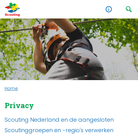
Home
Privacy
Scouting Nederland en de aangesloten
Scoutinggroepen en -regio's verwerken