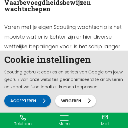
Vaarbevoegdheidsbewijzen
wachtschepen
Varen met je eigen Scouting wachtschip is het
mooiste wat er is. Echter zijn er hier diverse
wettelijke bepalingen voor. Is het schip langer
dan 20 meter of de blokmaat (L x B x
Cookie instellingen
diepgang) 100 m3 of groter, dan moet het
Scouting gebruikt cookies en scripts van Google om jouw
schip gecertificeerd zijn. Ook Scouting stelt
gebruik van onze websites geanonimiseerd te analyseren
eisen aan het schip als er met leden gevaren
en zodat we functionaliteit kunnen toepassen
gaat worden, het certificaat Scouting
ACCEPTEREN
WEIGEREN
wachtschepen. Ook wordt er een
vaarbevoegdheidsdocument verlangd
afhankelijk van de lengte van het schip. Bij een
Telefoon
Menu
Mail