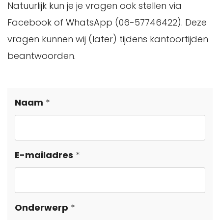
Natuurlijk kun je je vragen ook stellen via
Facebook of WhatsApp (06-57746422). Deze
vragen kunnen wij (later) tijdens kantoortijden
beantwoorden.
Leave
Naam
this
field
blank
E-mailadres
Onderwerp