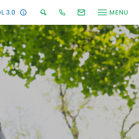
L 3.0
MENU