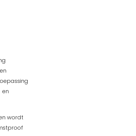
ing
 en
 toepassing
- en
en wordt
omstproof