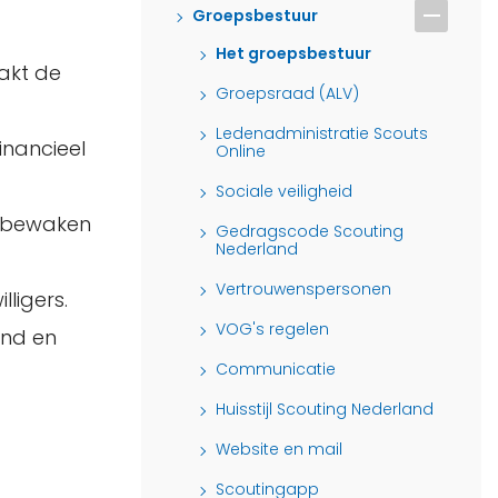
Groepsbestuur
Het groepsbestuur
akt de
Groepsraad (ALV)
Ledenadministratie Scouts
inancieel
Online
Sociale veiligheid
n bewaken
Gedragscode Scouting
Nederland
Vertrouwenspersonen
ligers.
VOG's regelen
and en
Communicatie
Huisstijl Scouting Nederland
Website en mail
Scoutingapp