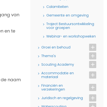
Calamiteiten
 gang van
Gemeente en omgeving
Traject Bestuursontwikkeling
voor groepen
en en te
Webinar- en workshopweken
Groei en behoud
Thema's
Scouting Academy
Accommodatie en
materiaal
n de naam
Financiën en
verzekeringen
Juridisch en regelgeving
Waterscouting