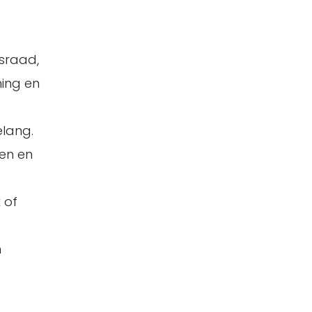
sraad,
ming en
elang.
en en
 of
n