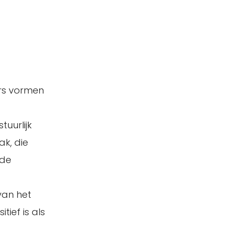
ers vormen
uurlijk
ak, die
 de
van het
tief is als