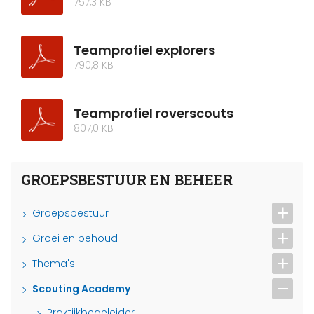
757,3 KB
Teamprofiel explorers
790,8 KB
Teamprofiel roverscouts
807,0 KB
GROEPSBESTUUR EN BEHEER
Groepsbestuur
Groei en behoud
Thema's
Scouting Academy
Praktijkbegeleider