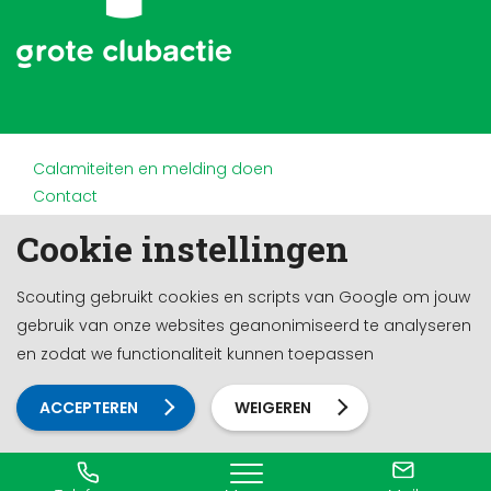
Calamiteiten en melding doen
Contact
Disclaimer
Cookie instellingen
Doneren en nalaten
Partners
Scouting gebruikt cookies en scripts van Google om jouw
Privacy
gebruik van onze websites geanonimiseerd te analyseren
Werken bij
en zodat we functionaliteit kunnen toepassen
Cookie-instellingen
Ontwikkeld door a&m impact
ACCEPTEREN
WEIGEREN