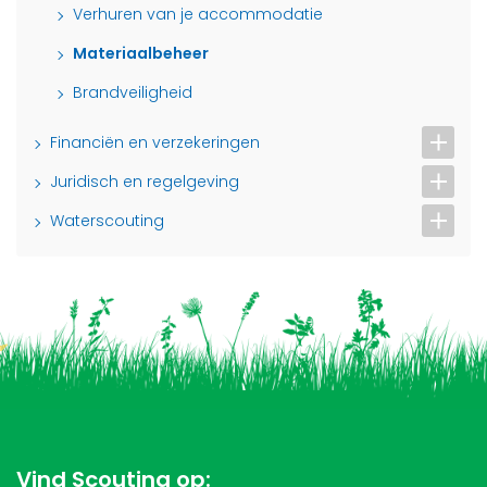
Verhuren van je accommodatie
Materiaalbeheer
Brandveiligheid
Financiën en verzekeringen
Juridisch en regelgeving
Waterscouting
Vind Scouting op: