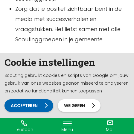
Zorg dat je positief zichtbaar bent in de
media met succesverhalen en
vraagstukken. Het liefst samen met alle
Scoutinggroepen in je gemeente.
Scouting heeft een position paper geschreven
Cookie instellingen
waarin de belangrijkste punten voor Scouting
naar voren komen. Deze kan je uiteraard
Scouting gebruikt cookies en scripts van Google om jouw
gebruik van onze websites geanonimiseerd te analyseren
gebruiken bij de lobby in jouw gemeente. Deze
en zodat we functionaliteit kunnen toepassen
en nog meer tips vind je op de pagina
Wat
vertel je de gemeente?
ACCEPTEREN
WEIGEREN
VrijwilligerswerkNL
Telefoon
Menu
Mail