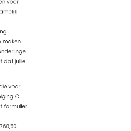
ken voor
amelijk
ing
te maken
onderlinge
dat jullie
 die voor
niging €
t formulier
768,50.