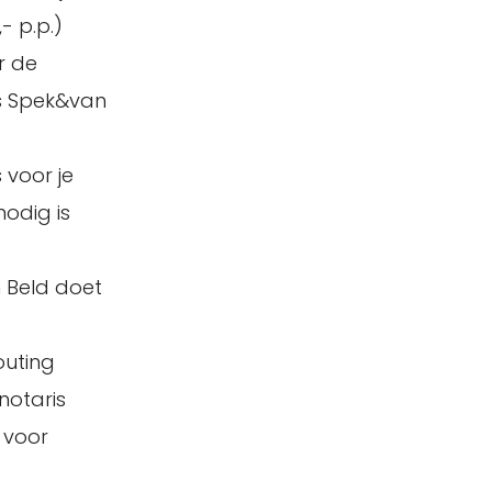
- p.p.)
r de
ris Spek&van
 voor je
nodig is
 Beld doet
outing
notaris
 voor