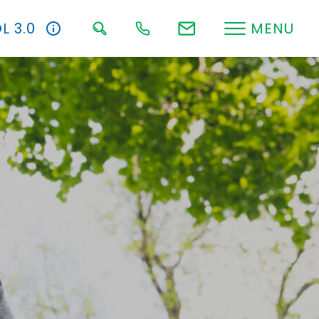
L 3.0
MENU