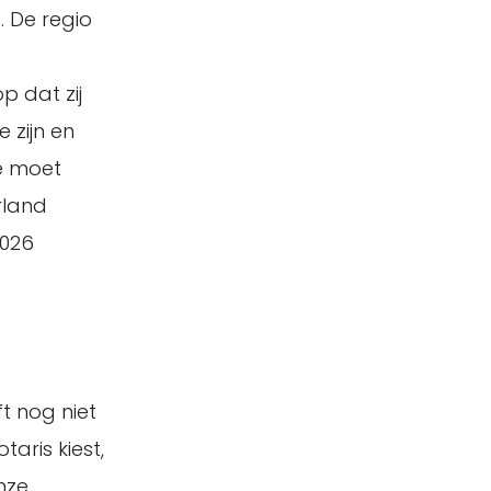
. De regio
p dat zij
 zijn en
Je moet
rland
2026
t nog niet
aris kiest,
nze