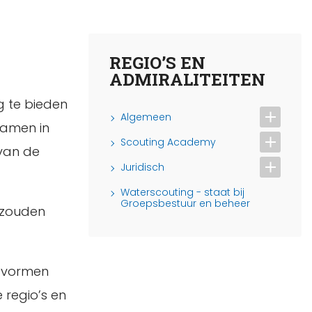
REGIO’S EN
ADMIRALITEITEN
g te bieden
Algemeen
samen in
Scouting Academy
 van de
Juridisch
Waterscouting - staat bij
Groepsbestuur en beheer
g zouden
e vormen
 regio’s en