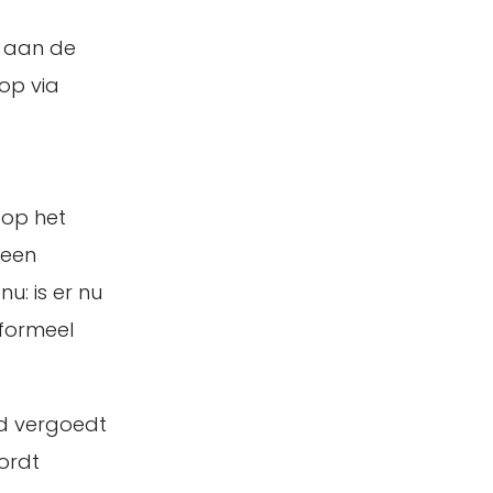
l aan de
op via
 op het
 een
nu: is er nu
 formeel
nd vergoedt
ordt