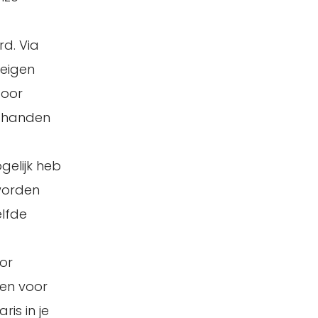
d. Via
 eigen
door
n handen
gelijk heb
worden
elfde
or
len voor
ris in je