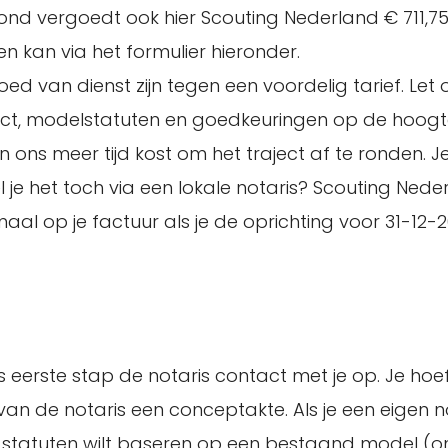
rond vergoedt ook hier Scouting Nederland € 711,75
en kan via het formulier hieronder.
d van dienst zijn tegen een voordelig tarief. Let o
ect, modelstatuten en goedkeuringen op de hoogte
en ons meer tijd kost om het traject af te ronden. 
l je het toch via een lokale notaris? Scouting Nede
l op je factuur als je de oprichting voor 31-12-
s eerste stap de notaris contact met je op. Je hoef
an de notaris een conceptakte. Als je een eigen not
de statuten wilt baseren op een bestaand model (o