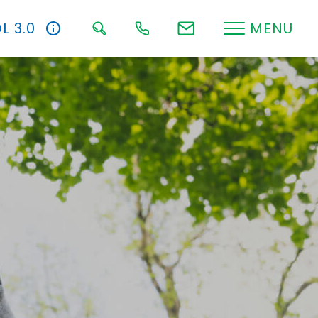
L 3.0
MENU