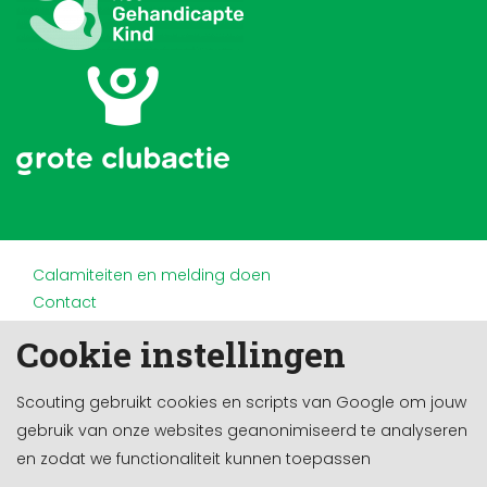
Calamiteiten en melding doen
Contact
Disclaimer
Cookie instellingen
Doneren en nalaten
Partners
Scouting gebruikt cookies en scripts van Google om jouw
Privacy
gebruik van onze websites geanonimiseerd te analyseren
Werken bij
en zodat we functionaliteit kunnen toepassen
Cookie-instellingen