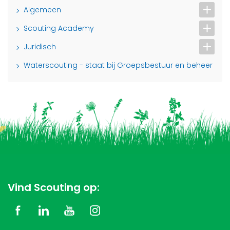
Algemeen
Scouting Academy
Juridisch
Waterscouting - staat bij Groepsbestuur en beheer
Vind Scouting op: