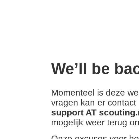
We’ll be ba
Momenteel is deze web
vragen kan er contac
support AT scouting.
mogelijk weer terug onl
Onze excuses voor he