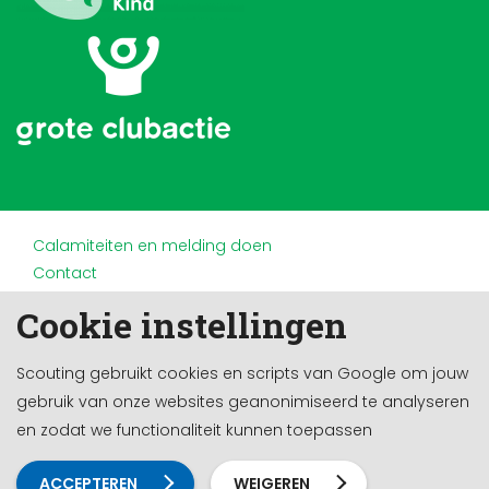
Calamiteiten en melding doen
Contact
Disclaimer
Cookie instellingen
Doneren en nalaten
Partners
Scouting gebruikt cookies en scripts van Google om jouw
Privacy
gebruik van onze websites geanonimiseerd te analyseren
Werken bij
en zodat we functionaliteit kunnen toepassen
Cookie-instellingen
Ontwikkeld door a&m impact
ACCEPTEREN
WEIGEREN