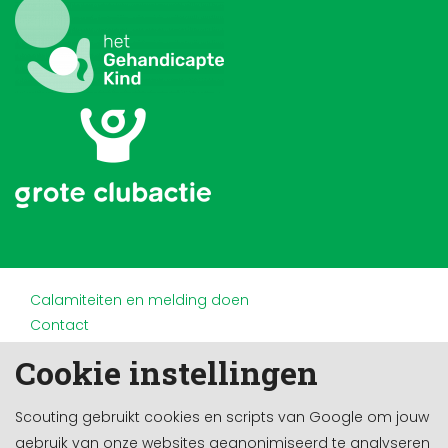
Calamiteiten en melding doen
Contact
Disclaimer
Cookie instellingen
Doneren en nalaten
Partners
Scouting gebruikt cookies en scripts van Google om jouw
Privacy
gebruik van onze websites geanonimiseerd te analyseren