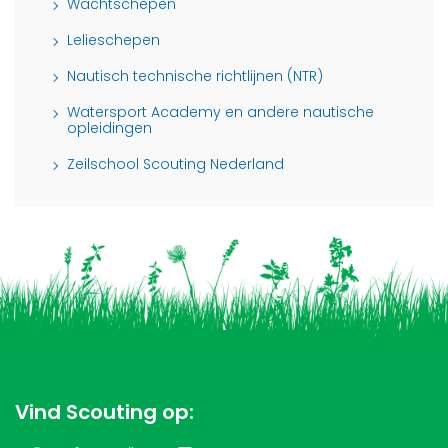
Wachtschepen
Lelieschepen
Nautisch technische richtlijnen (NTR)
Watersport Academy en andere nautische
opleidingen
Zeilschool Scouting Nederland
Vind Scouting op: