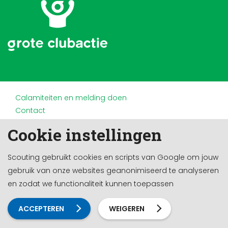
Calamiteiten en melding doen
Contact
Disclaimer
Cookie instellingen
Doneren en nalaten
Partners
Scouting gebruikt cookies en scripts van Google om jouw
Privacy
gebruik van onze websites geanonimiseerd te analyseren
Werken bij
en zodat we functionaliteit kunnen toepassen
Cookie-instellingen
Ontwikkeld door a&m impact
ACCEPTEREN
WEIGEREN