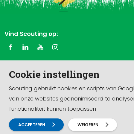
Vind Scouting op:
Copyright © 2026 Scouting Nederland
Cookie instellingen
Dit is de officiële website van de vereniging Scouting
Nederland.
Scouting gebruikt cookies en scripts van Goog
van onze websites geanonimiseerd te analyse
functionaliteit kunnen toepassen
ACCEPTEREN
WEIGEREN
Calamiteiten en melding doen
Contact
Disclaimer