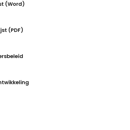
jst (Word)
ijst (PDF)
ersbeleid
ntwikkeling