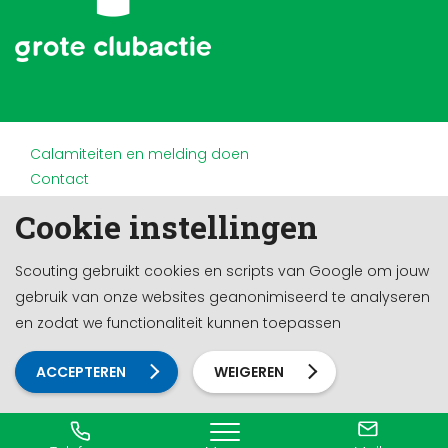
Calamiteiten en melding doen
Contact
Disclaimer
Cookie instellingen
Doneren en nalaten
Partners
Scouting gebruikt cookies en scripts van Google om jouw
Privacy
gebruik van onze websites geanonimiseerd te analyseren
Werken bij
en zodat we functionaliteit kunnen toepassen
Cookie-instellingen
Ontwikkeld door a&m impact
ACCEPTEREN
WEIGEREN