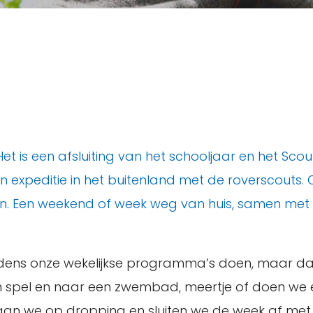
 is een afsluiting van het schooljaar en het Scouti
een expeditie in het buitenland met de roverscou
n. Een weekend of week weg van huis, samen met 
jdens onze wekelijkse programma’s doen, maar dan
t en spel en naar een zwembad, meertje of doen we
aan we op dropping en sluiten we de week af met