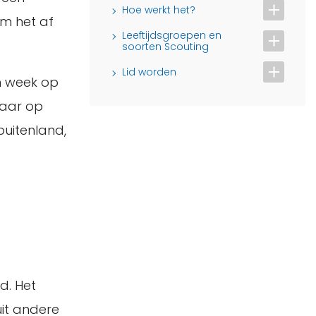
Hoe werkt het?
om het af
Leeftijdsgroepen en
soorten Scouting
Lid worden
n week op
jaar op
buitenland,
d. Het
uit andere