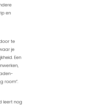
ondere
ip en
door te
waar je
kheid. Een
enwerken,
Baden-
ng room”.
d leert nog