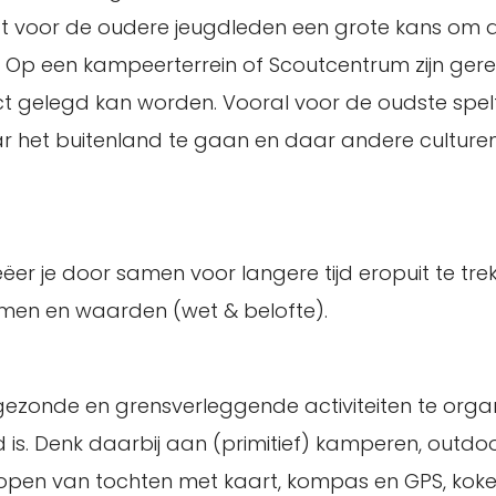
dt voor de oudere jeugdleden een grote kans om 
n. Op een kampeerterrein of Scoutcentrum zijn ger
 gelegd kan worden. Vooral voor de oudste spelt
 het buitenland te gaan en daar andere culture
ëer je door samen voor langere tijd eropuit te tre
rmen en waarden (wet & belofte).
 gezonde en grensverleggende activiteiten te orga
 is. Denk daarbij aan (primitief) kamperen, outdo
, lopen van tochten met kaart, kompas en GPS, kok