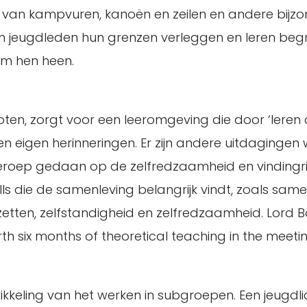
n van kampvuren, kanoën en zeilen en andere bijz
n jeugdleden hun grenzen verleggen en leren begr
om hen heen.
en, zorgt voor een leeromgeving die door ‘leren 
 en eigen herinneringen. Er zijn andere uitdagingen 
eroep gedaan op de zelfredzaamheid en vindingrij
ills die de samenleving belangrijk vindt, zoals sam
zetten, zelfstandigheid en zelfredzaamheid. Lord 
orth six months of theoretical teaching in the meeti
eling van het werken in subgroepen. Een jeugdli