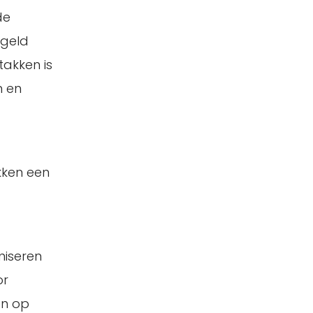
de
egeld
akken is
n en
kken een
niseren
or
en op