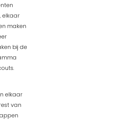
enten
 elkaar
 en maken
eer
ken bij de
gramma
couts.
n elkaar
rest van
chappen