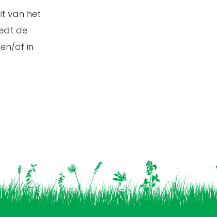
t van het
iedt de
en/of in