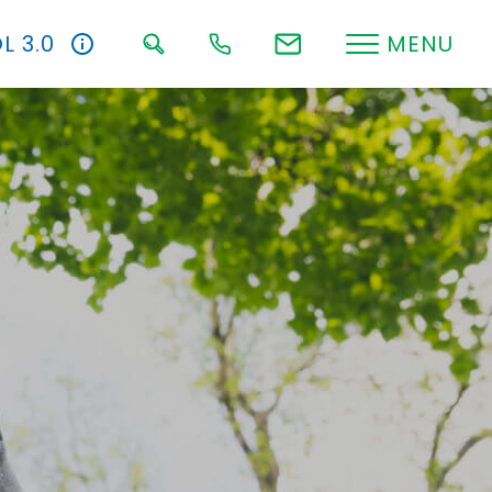
L 3.0
MENU