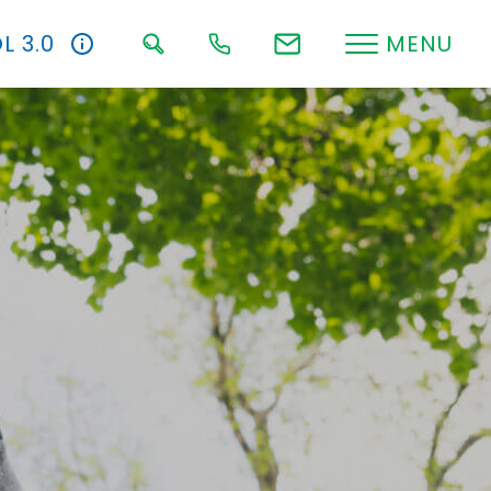
L 3.0
MENU