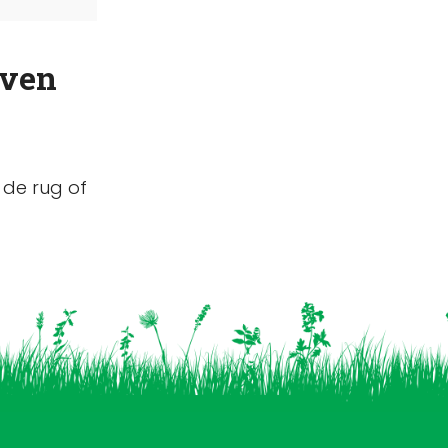
jven
 de rug of