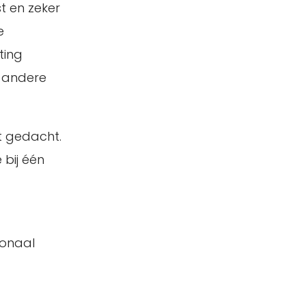
t en zeker
e
ting
n andere
t gedacht.
 bij één
ionaal