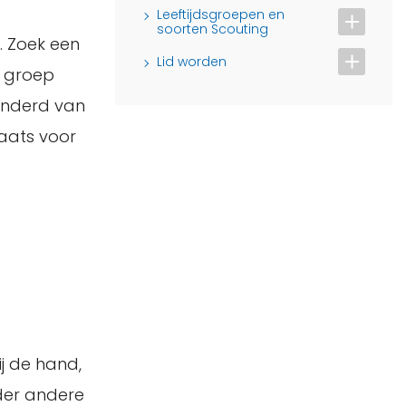
Leeftijdsgroepen en
soorten Scouting
. Zoek een
Lid worden
e groep
minderd van
laats voor
j de hand,
der andere