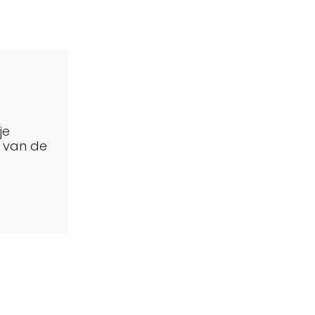
je
d van de