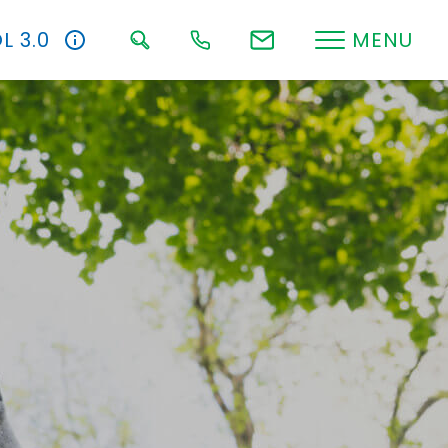
L 3.0
MENU