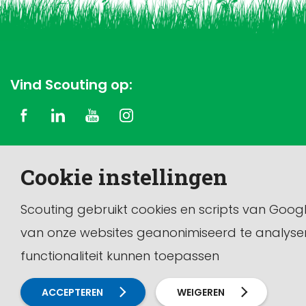
Vind Scouting op:
Copyright © 2026 Scouting Nederland
Cookie instellingen
Dit is de officiële website van de vereniging Scouting
Nederland.
Scouting gebruikt cookies en scripts van Goog
van onze websites geanonimiseerd te analyse
functionaliteit kunnen toepassen
ACCEPTEREN
WEIGEREN