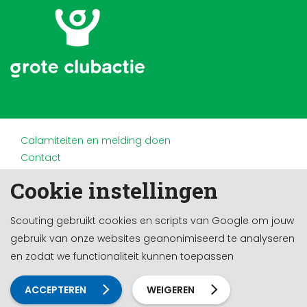
Calamiteiten en melding doen
Contact
Disclaimer
Cookie instellingen
Doneren en nalaten
Partners
Scouting gebruikt cookies en scripts van Google om jouw
Privacy
gebruik van onze websites geanonimiseerd te analyseren
Werken bij
en zodat we functionaliteit kunnen toepassen
Cookie-instellingen
Ontwikkeld door a&m impact
ACCEPTEREN
WEIGEREN