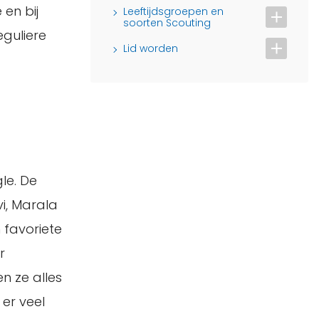
en bij
Leeftijdsgroepen en
soorten Scouting
guliere
Lid worden
le. De
vi, Marala
n favoriete
r
n ze alles
 er veel