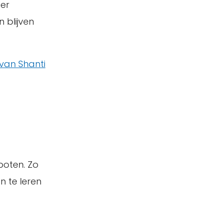
 er
 blijven
van Shanti
boten. Zo
n te leren