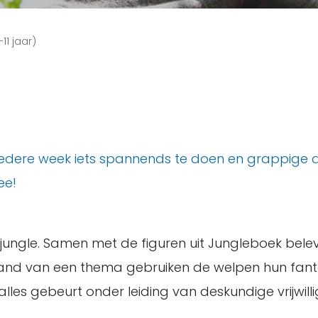
11 jaar)
 om iedere week iets spannends te doen en grappig
ee!
e jungle. Samen met de figuren uit Jungleboek bele
hand van een thema gebruiken de welpen hun fanta
alles gebeurt onder leiding van deskundige vrijwilli