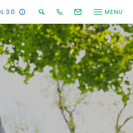
L 3.0
MENU